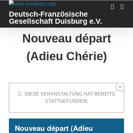
Skip
to
Deutsch-Französische
content
Gesellschaft Duisburg e.V.
Nouveau départ
(Adieu Chérie)
×
DIESE VERANSTALTUNG HAT BEREITS
STATTGEFUNDEN.
Nouveau départ (Adieu