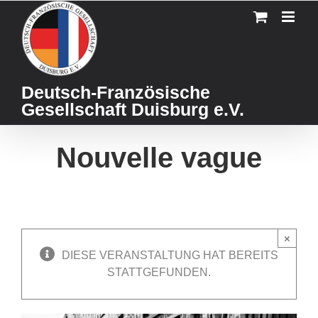
Skip
to
content
Deutsch-Französische
Gesellschaft Duisburg e.V.
Nouvelle vague
×
DIESE VERANSTALTUNG HAT BEREITS
STATTGEFUNDEN.