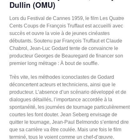
Dullin (OMU)
Lors du Festival de Cannes 1959, le film Les Quatre
Cents Coups de François Truffaut est accueilli avec
succès et ouvre la voie à de jeunes cinéastes
débutants. Soutenu par François Truffaut et Claude
Chabrol, Jean-Luc Godard tente de convaincre le
producteur Georges de Beauregard de financer son
premier long métrage : À bout de souffle.
Très vite, les méthodes iconoclastes de Godard
déconcertent acteurs et techniciens, ainsi que le
producteur. L’absence d’un scénario développé et de
dialogues détaillés, l’importance accordée à la
spontanéité, les journées de tournage particulièrement
courtes les font douter. Jean Seberg envisage de
quitter le tournage, Jean-Paul Belmondo s’entend dire
que sa carrière va être coulée. Mais une fois le film
terminé, tous le voient comme un chef-d’œuvre.