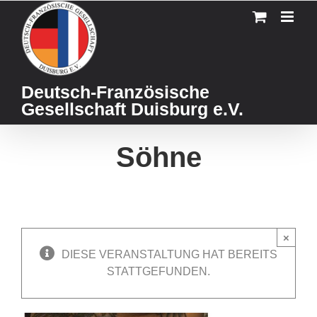
Skip
to
content
Deutsch-Französische
Gesellschaft Duisburg e.V.
Söhne
×
DIESE VERANSTALTUNG HAT BEREITS
STATTGEFUNDEN.