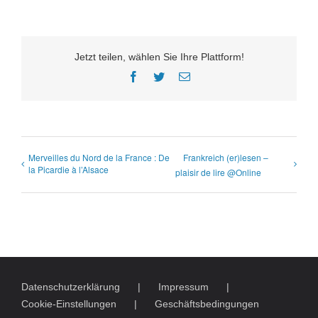
Jetzt teilen, wählen Sie Ihre Plattform!
Facebook
Twitter
E-
Mail
Merveilles du Nord de la France : De
Frankreich (er)lesen –
la Picardie à l’Alsace
plaisir de lire @Online
Datenschutzerklärung
Impressum
Cookie-Einstellungen
Geschäftsbedingungen