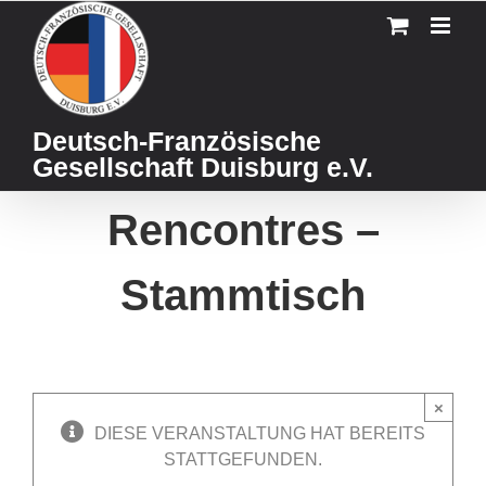
Skip
to
content
Deutsch-Französische
Gesellschaft Duisburg e.V.
Rencontres –
Stammtisch
×
DIESE VERANSTALTUNG HAT BEREITS
STATTGEFUNDEN.