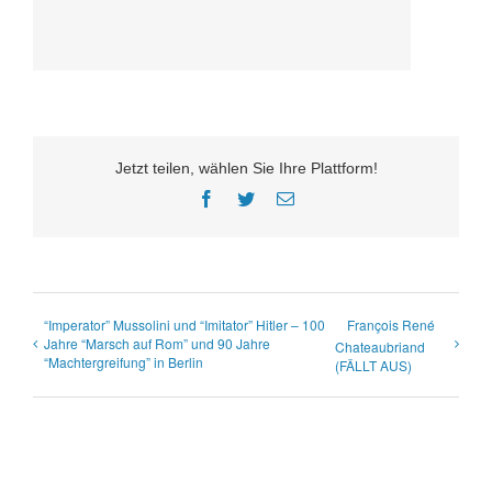
Jetzt teilen, wählen Sie Ihre Plattform!
Facebook
Twitter
E-
Mail
“Imperator” Mussolini und “Imitator” Hitler – 100
François René
Jahre “Marsch auf Rom” und 90 Jahre
Chateaubriand
“Machtergreifung” in Berlin
(FÄLLT AUS)