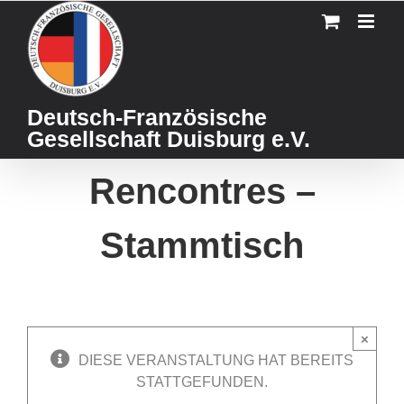
Skip
to
content
Deutsch-Französische
Gesellschaft Duisburg e.V.
Rencontres –
Stammtisch
×
DIESE VERANSTALTUNG HAT BEREITS
STATTGEFUNDEN.