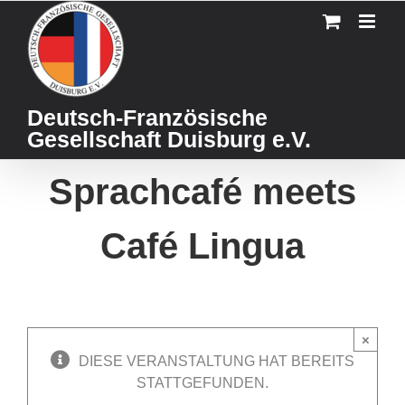
Skip
to
content
Deutsch-Französische
Gesellschaft Duisburg e.V.
Sprachcafé meets
Café Lingua
×
DIESE VERANSTALTUNG HAT BEREITS
STATTGEFUNDEN.