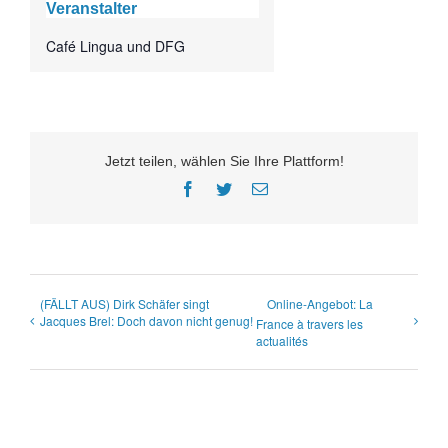
Veranstalter
Café Lingua und DFG
Jetzt teilen, wählen Sie Ihre Plattform!
Facebook
Twitter
E-
Mail
(FÄLLT AUS) Dirk Schäfer singt
Online-Angebot: La
Jacques Brel: Doch davon nicht genug!
France à travers les
actualités