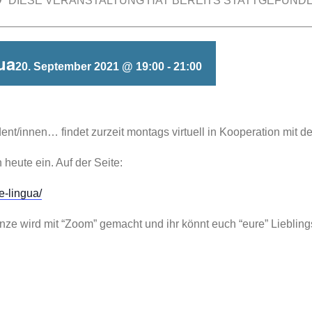
DIESE VERANSTALTUNG HAT BEREITS STATTGEFUNDE
ua
20. September 2021 @ 19:00
-
21:00
ent/innen… findet zurzeit montags virtuell in Kooperation mit der
heute ein. Auf der Seite:
e-lingua/
nze wird mit “Zoom” gemacht und ihr könnt euch “eure” Lieblings