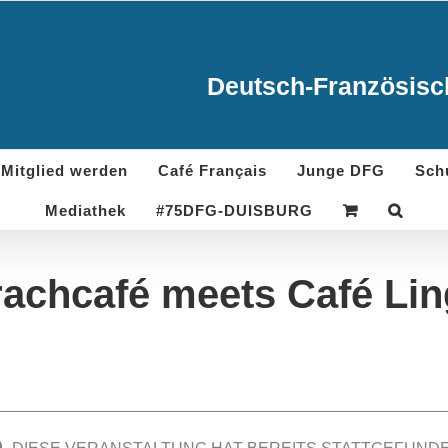
Deutsch-Französisch
Mitglied werden
Café Français
Junge DFG
Sch
Mediathek
#75DFG-DUISBURG
achcafé meets Café Li