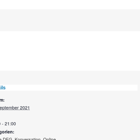
ils
m:
September 2021
 - 21:00
gorien:
e DFG
,
Konversation
,
Online