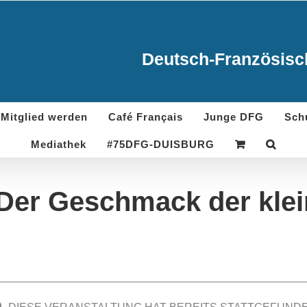
Deutsch-Französisch
Mitglied werden
Café Français
Junge DFG
Sch
Mediathek
#75DFG-DUISBURG
Der Geschmack der klei