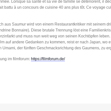
ée. Lorsque sa santé et sa vie de famille se détériorent, il déc
it battu à un concours de cuisine 40 ans plus tôt. Ce voyage cultu
ch aus Saumur wird von einem Restaurantkritiker mit seinem dr
drine Bonnaire). Diese brutale Trennung löst eine Familienkrise
erzinfarkt und muss nun weit weg von seinen Kochtöpfen leben.
 Um auf andere Gedanken zu kommen, reist er nach Japan, wo e
von Umami, der fünften Geschmacksrichtung des Gaumens, zu er
dung im filmforum:
https://filmforum.de/