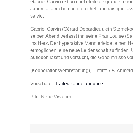
Gabriel Carvin est un chef étoilé de grande renomm
Japon, à la recherche d’un chef japonais qui l’ava
sa vie.
Gabriel Carvin (Gérard Depardieu), ein Sterneko
selben Abend verlässt ihn seine Frau Louise (San
ins Herz. Der hyperaktive Mann erleidet einen H
ermöglichen, eine neue Leidenschaft zu finden.
aufleben lässt und versucht, die Geheimnisse 
(Kooperationsveranstaltung), Eintritt: 7 €, Anmel
Vorschau:
Trailer/Bande annonce
Bild: Neue Visionen