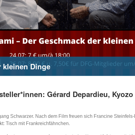
 kleinen Dinge
steller*innen: Gérard Depardieu, Kyozo
gang Schwarzer. Nach dem Film freuen sich Francine Steinfels
kt: Tisch mit Frankreichfähnchen.