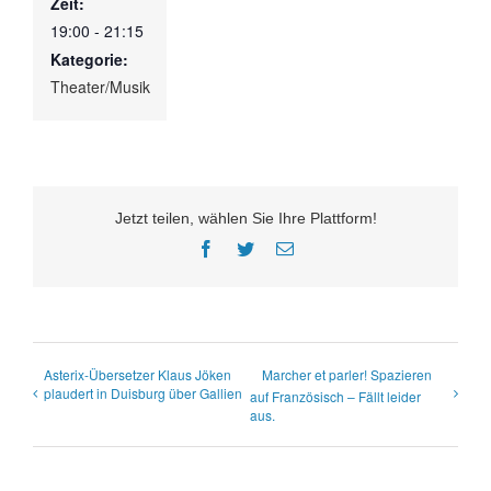
Zeit:
19:00 - 21:15
Kategorie:
Theater/Musik
Jetzt teilen, wählen Sie Ihre Plattform!
Facebook
Twitter
E-
Mail
Asterix-Übersetzer Klaus Jöken
Marcher et parler! Spazieren
plaudert in Duisburg über Gallien
auf Französisch – Fällt leider
aus.