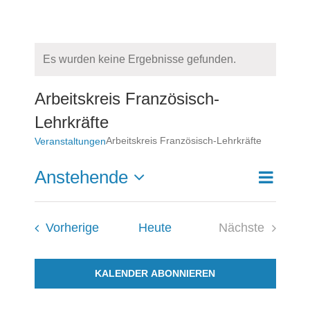
Es wurden keine Ergebnisse gefunden.
Hinweis
Arbeitskreis Französisch-
Lehrkräfte
Arbeitskreis Französisch-Lehrkräfte
Veranstaltungen
Veransta
Anstehende
Veransta
Suche
Liste
Ansichte
Datum
Navigati
Such-
wählen.
und
Veranstaltungen
Vorherige
Heute
Nächste
Ansichte
Veranstaltu
KALENDER ABONNIEREN