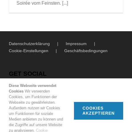
Soirée vom Feinsten. [...]
Datenschutzerklärung
Impressum
Cookie-Einstellungen
Geschäftsbedingungen
GET SOCIAL
Diese Webseite verwendet
Cookies
Wir verwenden
Cookies, um Funktionen der
Webseite zu gewährleisten.
Außerdem nutzen wir Cookies
COOKIES
AKZEPTIEREN
um Funktionen für soziale
© Copyright
2026 | Deutsch-Französische Gesellschaft
Medien anbieten zu können und
Duisburg e.V.
die Zugriffe auf unsere Website
zu analysieren.
Cookie