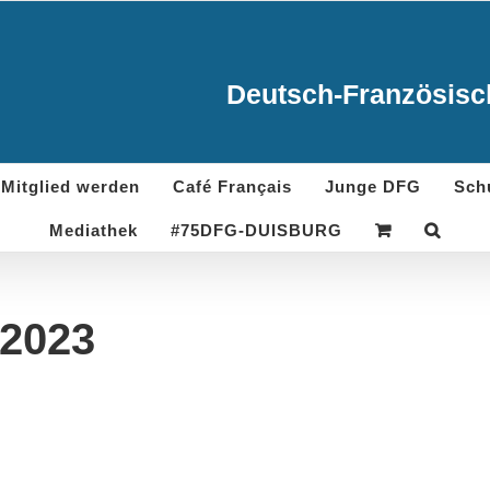
Deutsch-Französisch
Mitglied werden
Café Français
Junge DFG
Sch
Mediathek
#75DFG-DUISBURG
 2023