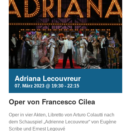
Adriana Lecouvreur
07. März 2023 @ 19:30
-
22:15
Oper von Francesco Cilea
Oper in vier Akten, Libretto von Arturo Colautti nach
dem Schauspiel „Adrienne Lecouvreur“ von Eugène
Scribe und Ernest Legouvé