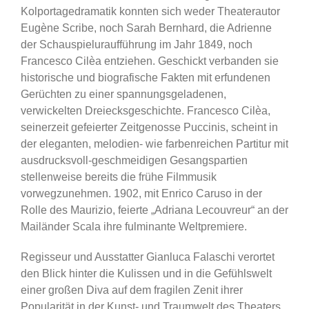
Kolportagedramatik konnten sich weder Theaterautor
Eugène Scribe, noch Sarah Bernhard, die Adrienne
der Schauspieluraufführung im Jahr 1849, noch
Francesco Cilèa entziehen. Geschickt verbanden sie
historische und biografische Fakten mit erfundenen
Gerüchten zu einer spannungsgeladenen,
verwickelten Dreiecksgeschichte. Francesco Cilèa,
seinerzeit gefeierter Zeitgenosse Puccinis, scheint in
der eleganten, melodien- wie farbenreichen Partitur mit
ausdrucksvoll-geschmeidigen Gesangspartien
stellenweise bereits die frühe Filmmusik
vorwegzunehmen. 1902, mit Enrico Caruso in der
Rolle des Maurizio, feierte „Adriana Lecouvreur“ an der
Mailänder Scala ihre fulminante Weltpremiere.
Regisseur und Ausstatter Gianluca Falaschi verortet
den Blick hinter die Kulissen und in die Gefühlswelt
einer großen Diva auf dem fragilen Zenit ihrer
Popularität in der Kunst- und Traumwelt des Theaters