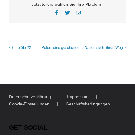
Jetzt teilen, wählen Sie Ihre Plattform!
Facebook
Twitter
E-
Mail
Cinéfête 22
Polen: eine geschundene Nation sucht ihren Weg
Datenschutzerklärung
Impressum
Cookie-Einstellungen
Geschäftsbedingungen
GET SOCIAL