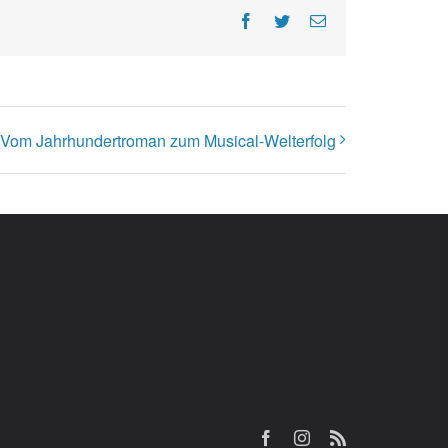
Facebook
Twitter
E-
Mail
– Vom Jahrhundertroman zum Musical-Welterfolg
Facebook
Instagram
Rss