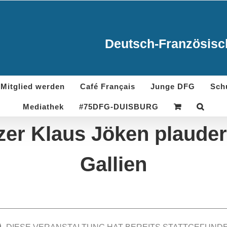
Deutsch-Französisch
Mitglied werden
Café Français
Junge DFG
Sch
Mediathek
#75DFG-DUISBURG
zer Klaus Jöken plaudert
Gallien