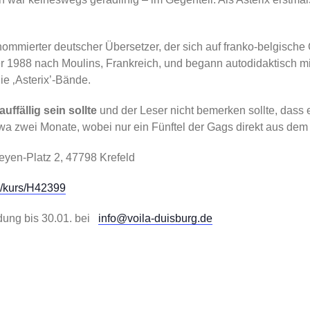
enommierter deutscher Übersetzer, der sich auf franko-belgisch
r 1988 nach Moulins, Frankreich, und begann autodidaktisch mi
ie ‚Asterix’-Bände.
ffällig sein sollte
und der Leser nicht bemerken sollte, dass 
etwa zwei Monate, wobei nur ein Fünftel der Gags direkt aus 
eyen-Platz 2, 47798 Krefeld
de/kurs/H42399
ldung bis 30.01. bei
info@voila-duisburg.de