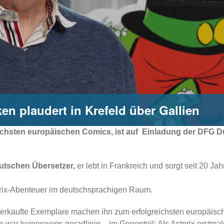
en plaudert in Krefeld über Gallien
ichsten europäischen Comics, ist auf
Einladung der DFG Du
eutschen Übersetzer,
er lebt in Frankreich und sorgt seit 20 Jah
erix-Abenteuer im deutschsprachigen Raum.
erkaufte Exemplare machen ihn zum erfolgreichsten europäisch
n war keineswegs geradlinig – im Gegenteil: Als Asterix erstma