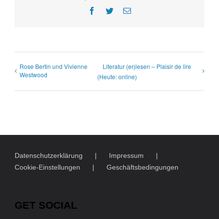
Facebook
Twitter
E-
Mail
Rose Bertin und Vivienne
Literatur (er)lesen – Plaisir de lire
Westwood
(Heute: online)
Datenschutzerklärung
Impressum
Cookie-Einstellungen
Geschäftsbedingungen
GET SOCIAL