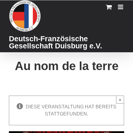
Skip
to
content
Deutsch-Französische
Gesellschaft Duisburg e.V.
Au nom de la terre
×
DIESE VERANSTALTUNG HAT BEREITS
STATTGEFUNDEN.