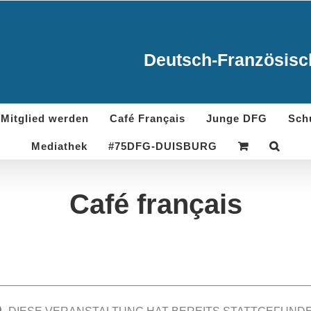
Deutsch-Französisch
Mitglied werden
Café Français
Junge DFG
Sch
Mediathek
#75DFG-DUISBURG
Café français