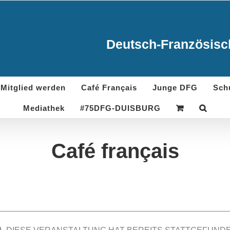
Deutsch-Französisch
Mitglied werden
Café Français
Junge DFG
Sch
Mediathek
#75DFG-DUISBURG
Café français