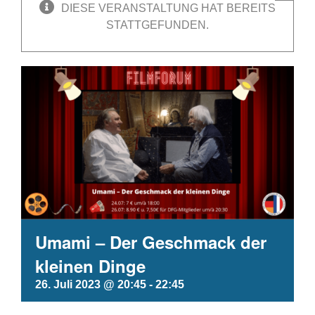
DIESE VERANSTALTUNG HAT BEREITS
STATTGEFUNDEN.
Umami – Der Geschmack der
kleinen Dinge
26. Juli 2023 @ 20:45
-
22:45