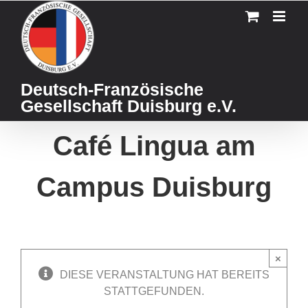
Skip
to
content
Deutsch-Französische
Gesellschaft Duisburg e.V.
Café Lingua am
Campus Duisburg
×
DIESE VERANSTALTUNG HAT BEREITS
STATTGEFUNDEN.