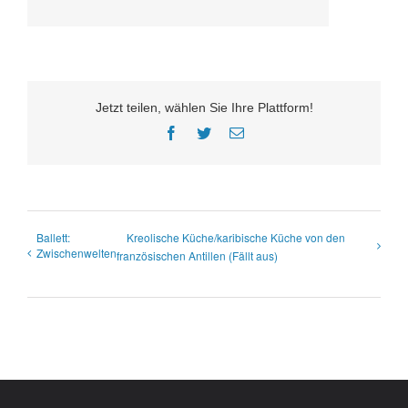
Jetzt teilen, wählen Sie Ihre Plattform!
Facebook
Twitter
E-
Mail
Ballett:
Kreolische Küche/karibische Küche von den
Zwischenwelten
französischen Antillen (Fällt aus)