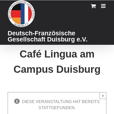
Skip
to
content
Deutsch-Französische
Gesellschaft Duisburg e.V.
Café Lingua am
Campus Duisburg
×
DIESE VERANSTALTUNG HAT BEREITS
STATTGEFUNDEN.