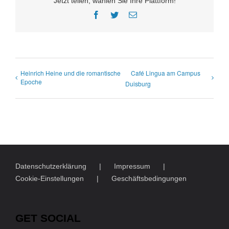
Jetzt teilen, wählen Sie Ihre Plattform!
Facebook
Twitter
E-
Mail
Heinrich Heine und die romantische
Café Lingua am Campus
Epoche
Duisburg
Datenschutzerklärung
Impressum
Cookie-Einstellungen
Geschäftsbedingungen
GET SOCIAL