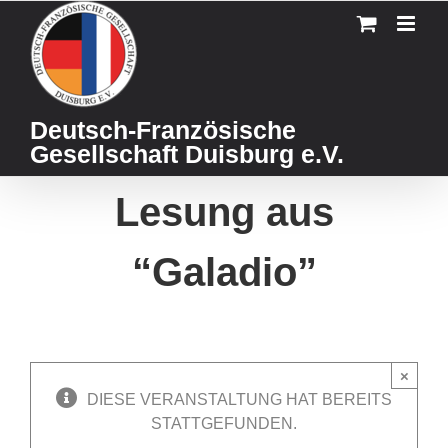
Skip
to
content
Deutsch-Französische
Gesellschaft Duisburg e.V.
Lesung aus
“Galadio”
×
DIESE VERANSTALTUNG HAT BEREITS
STATTGEFUNDEN.