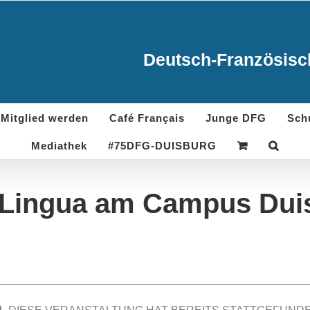
Deutsch-Französisch
Mitglied werden
Café Français
Junge DFG
Sch
Mediathek
#75DFG-DUISBURG
 Lingua am Campus Dui