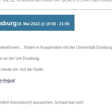
DIESE VERANSTALTUNG HAT BEREITS STATTGEFUNDE
isburg
18. Mai 2022 @ 19:00
-
21:00
udent/innen… finden in Kooperation mit der Universität Duisburg 
n an der Uni Duisburg.
heute ein. Auf der Seite:
e-lingua/
entlich französisch) aussuchen. Schaut mal rein!