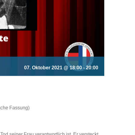
07. Oktober 2021 @ 18:00
-
20:00
tsche Fassung)
d seiner Frau verantwortlich ist. Er versteckt