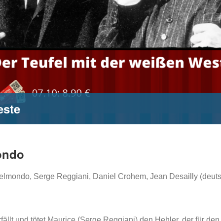
este
ondo
l Belmondo, Serge Reggiani, Daniel Crohem, Jean Desailly (deu
lt und tötet Maurice (Serge Reggiani) den Hehler, der für den To