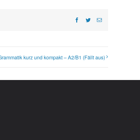
Facebook
Twitter
E-
Mail
Grammatik kurz und kompakt – A2/B1 (Fällt aus)