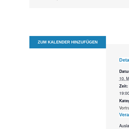
ZUM KALENDER HINZUFÜGEN
Deta
Datu
10. 
Zeit:
19:00
Kate
Vortr
Vera
Ausl