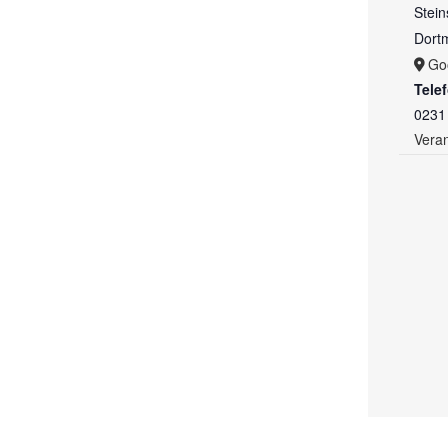
Stein
Dort
Go
Tele
0231
Veran