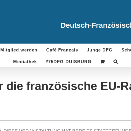
Deutsch-Französisch
Mitglied werden
Café Français
Junge DFG
Sch
Mediathek
#75DFG-DUISBURG
r die französische EU-R