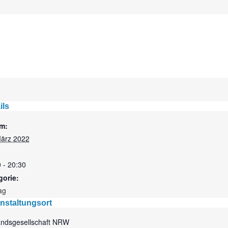
ils
m:
März 2022
 - 20:30
gorie:
ag
nstaltungsort
andsgesellschaft NRW