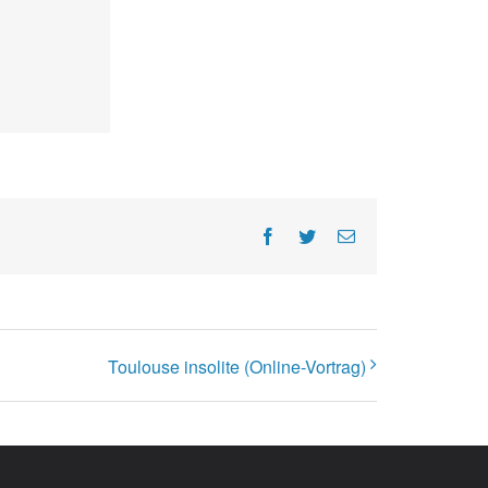
Facebook
Twitter
E-
Mail
Toulouse insolite (Online-Vortrag)