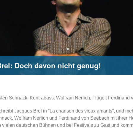
Brel: Doch davon nicht genug!
arsten Schnack, Kontrabass: Wolfram Nerlich, Flügel: Ferdinand
schreibt Jacques Brel in “La chanson des vieux amants”, und me
chnack, Wolfram Nerlich und Ferdinand von Seebach mit ihre
 an vielen deutschen Bühnen und bei Festivals zu Gast und kom