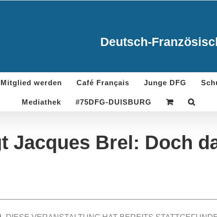
Deutsch-Französisch
Mitglied werden
Café Français
Junge DFG
Sch
Mediathek
#75DFG-DUISBURG
gt Jacques Brel: Doch d