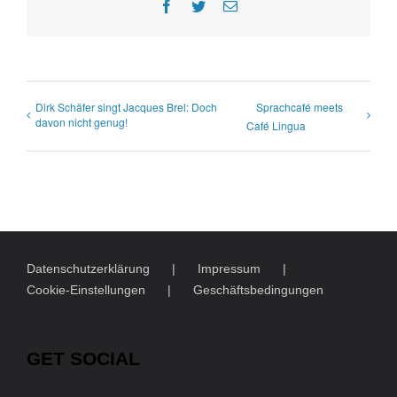
Facebook
Twitter
E-
Mail
Dirk Schäfer singt Jacques Brel: Doch
Sprachcafé meets
davon nicht genug!
Café Lingua
Datenschutzerklärung
Impressum
Cookie-Einstellungen
Geschäftsbedingungen
GET SOCIAL