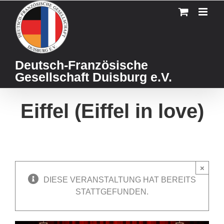
Skip
to
content
Deutsch-Französische
Gesellschaft Duisburg e.V.
Eiffel (Eiffel in love)
×
DIESE VERANSTALTUNG HAT BEREITS
STATTGEFUNDEN.