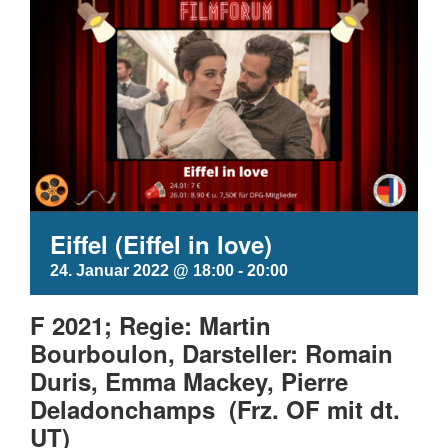
Eiffel (Eiffel in love)
24. Januar 2022 @ 18:00
-
20:00
F 2021; Regie: Martin
Bourboulon, Darsteller: Romain
Duris, Emma Mackey, Pierre
Deladonchamps (Frz. OF mit dt.
UT)