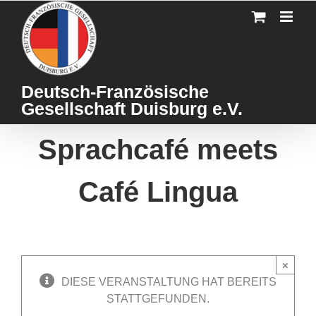
Skip
to
content
Deutsch-Französische
Gesellschaft Duisburg e.V.
Sprachcafé meets
Café Lingua
×
DIESE VERANSTALTUNG HAT BEREITS
STATTGEFUNDEN.