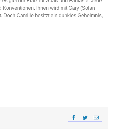
 es gibt nur Platz für Spaß und Fantasie. Jede
d Konventionen. Ihnen wird mit Gary (Solan
. Doch Camille besitzt ein dunkles Geheimnis,