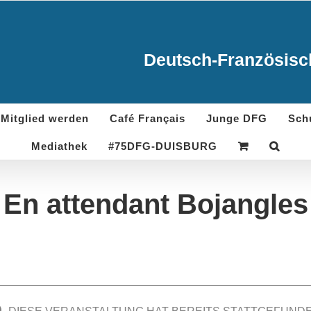
Deutsch-Französisch
Mitglied werden
Café Français
Junge DFG
Sch
Mediathek
#75DFG-DUISBURG
En attendant Bojangles