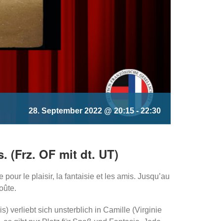
28. September 2022 @ 20:15
-
22:30
. (Frz. OF mit dt. UT)
our le plaisir, la fantaisie et les amis. Jusqu’au
oûte.
 verliebt sich unsterblich in Camille (Virginie