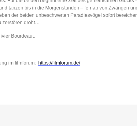
uss. Für die beiden beginnt eine Zeit des gemeinsamen Glücks –
f und tanzen bis in die Morgenstunden – fernab von Zwängen un
ben der beiden unbeschwerten Paradiesvögel sofort bereichert
 zerstören droht…
ivier Bourdeaut.
dung im filmforum:
https://filmforum.de/