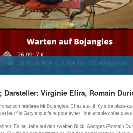
Darsteller: Virginie Efira, Romain Duris
 chanson préférée Mr Bojangles. Chez eux, il n’y a de place que p
et leur fils Gary à tout faire pour éviter l’inéluctable coûte que c
hren: Es ist Liebe auf den zweiten Blick. Georges (Romain Duris)