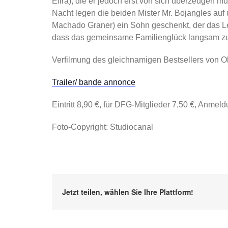
Efira), die er jedoch erst von sich überzeugen m
Nacht legen die beiden Mister Mr. Bojangles au
Machado Graner) ein Sohn geschenkt, der das Le
dass das gemeinsame Familienglück langsam zu
Verfilmung des gleichnamigen Bestsellers von Ol
Trailer/ bande annonce
Eintritt 8,90 €, für DFG-Mitglieder 7,50 €, Anmel
Foto-Copyright: Studiocanal
Jetzt teilen, wählen Sie Ihre Plattform!