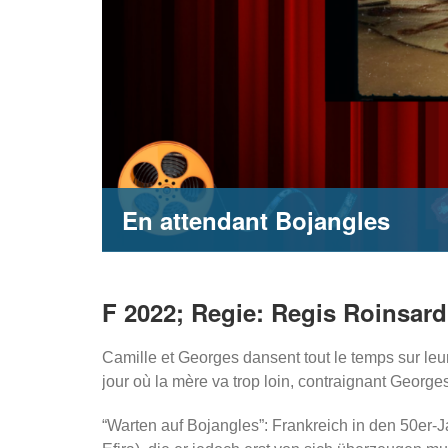
En attendant Bojangles
F 2022; Regie: Regis Roinsard; 
Camille et Georges dansent tout le temps sur leur
jour où la mère va trop loin, contraignant Georges 
“Warten auf Bojangles”: Frankreich in den 50er-Ja