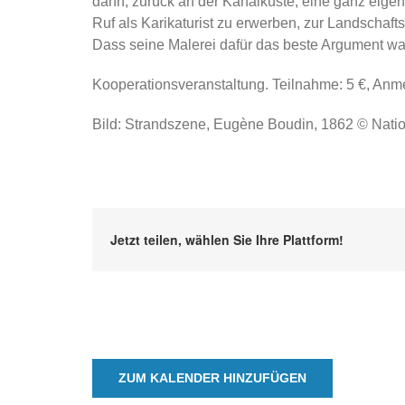
dann, zurück an der Kanalküste, eine ganz eige
Ruf als Karikaturist zu erwerben, zur Landschaft
Dass seine Malerei dafür das beste Argument war
Kooperationsveranstaltung. Teilnahme: 5 €, Anm
Bild: Strandszene, Eugène Boudin, 1862 © Nation
Jetzt teilen, wählen Sie Ihre Plattform!
ZUM KALENDER HINZUFÜGEN