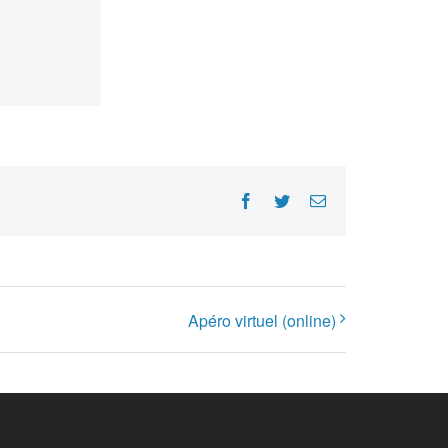
Facebook
Twitter
E-
Mail
Apéro virtuel (online)