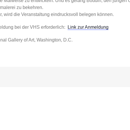
ne Malweise zu entwickeln. Und es gelang Boudin, den jungen 
smalerei zu bekehren.
, wird die Veranstaltung eindrucksvoll belegen können.
eldung bei der VHS erforderlich:
Link zur Anmeldung
al Gallery of Art, Washington, D.C.