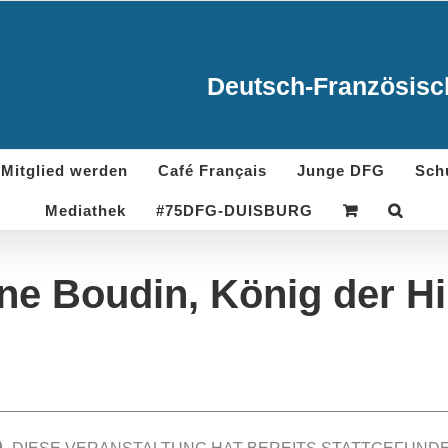
Deutsch-Französisch
Mitglied werden
Café Français
Junge DFG
Sch
Mediathek
#75DFG-DUISBURG
ne Boudin, König der H