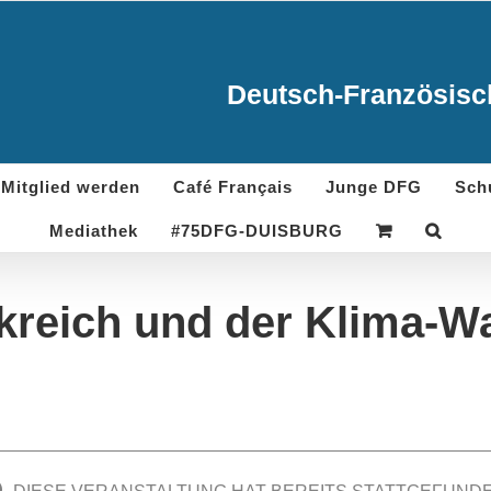
Deutsch-Französisch
Mitglied werden
Café Français
Junge DFG
Sch
Mediathek
#75DFG-DUISBURG
kreich und der Klima-W