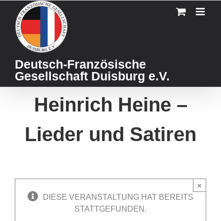
Skip
to
content
Deutsch-Französische
Gesellschaft Duisburg e.V.
Heinrich Heine –
Lieder und Satiren
×
DIESE VERANSTALTUNG HAT BEREITS
STATTGEFUNDEN.