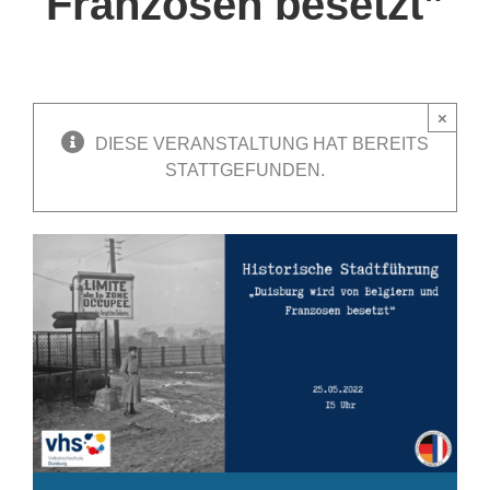
Franzosen besetzt”
×
DIESE VERANSTALTUNG HAT BEREITS
STATTGEFUNDEN.