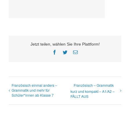
Jetzt teilen, wählen Sie Ihre Plattform!
Facebook
Twitter
E-
Mail
Französisch einmal anders –
Französisch – Grammatik
Grammatik und mehr für
kurz und kompakt – A1/A2 –
Schüler*innen ab Klasse 7
FÄLLT AUS