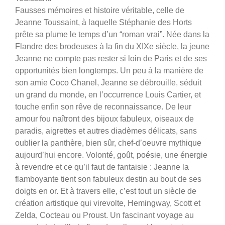
Fausses mémoires et histoire véritable, celle de
Jeanne Toussaint, à laquelle Stéphanie des Horts
prête sa plume le temps d’un “roman vrai”. Née dans la
Flandre des brodeuses à la fin du XIXe siècle, la jeune
Jeanne ne compte pas rester si loin de Paris et de ses
opportunités bien longtemps. Un peu à la manière de
son amie Coco Chanel, Jeanne se débrouille, séduit
un grand du monde, en l’occurrence Louis Cartier, et
touche enfin son rêve de reconnaissance. De leur
amour fou naîtront des bijoux fabuleux, oiseaux de
paradis, aigrettes et autres diadèmes délicats, sans
oublier la panthère, bien sûr, chef-d’oeuvre mythique
aujourd’hui encore. Volonté, goût, poésie, une énergie
à revendre et ce qu’il faut de fantaisie : Jeanne la
flamboyante tient son fabuleux destin au bout de ses
doigts en or. Et à travers elle, c’est tout un siècle de
création artistique qui virevolte, Hemingway, Scott et
Zelda, Cocteau ou Proust. Un fascinant voyage au