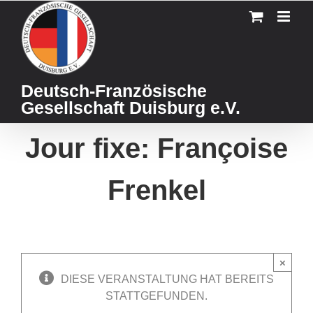
Skip
to
content
Deutsch-Französische
Gesellschaft Duisburg e.V.
Jour fixe: Françoise
Frenkel
×
DIESE VERANSTALTUNG HAT BEREITS
STATTGEFUNDEN.