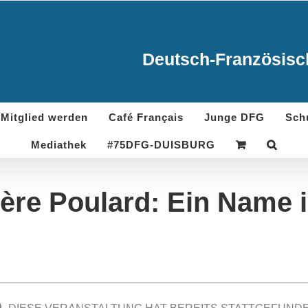
Deutsch-Französisch
Mitglied werden
Café Français
Junge DFG
Sch
Mediathek
#75DFG-DUISBURG
ère Poulard: Ein Name 