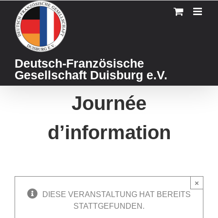
Skip
to
content
Deutsch-Französische
Gesellschaft Duisburg e.V.
Journée
d’information
×
DIESE VERANSTALTUNG HAT BEREITS
STATTGEFUNDEN.