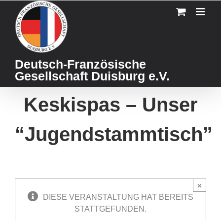
Skip
to
content
Deutsch-Französische
Gesellschaft Duisburg e.V.
Keskispas – Unser
“Jugendstammtisch”
×
DIESE VERANSTALTUNG HAT BEREITS
STATTGEFUNDEN.