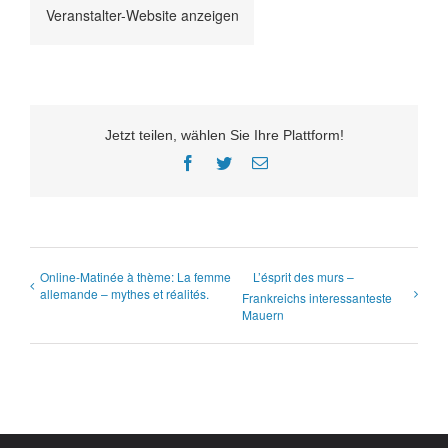
Veranstalter-Website anzeigen
Jetzt teilen, wählen Sie Ihre Plattform!
Facebook
Twitter
E-
Mail
Online-Matinée à thème: La femme
L’ésprit des murs –
allemande – mythes et réalités.
Frankreichs interessanteste
Mauern