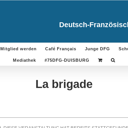
Deutsch-Französisch
Mitglied werden
Café Français
Junge DFG
Sch
Mediathek
#75DFG-DUISBURG
La brigade