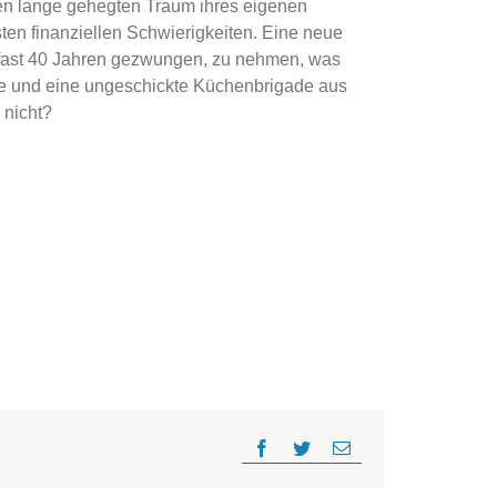
den lange gehegten Traum ihres eigenen
nsten finanziellen Schwierigkeiten. Eine neue
it fast 40 Jahren gezwungen, zu nehmen, was
lle und eine ungeschickte Küchenbrigade aus
 nicht?