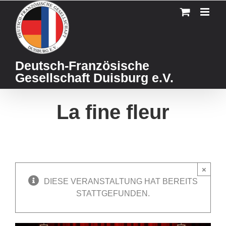
Skip
to
content
Deutsch-Französische
Gesellschaft Duisburg e.V.
La fine fleur
×
DIESE VERANSTALTUNG HAT BEREITS
STATTGEFUNDEN.