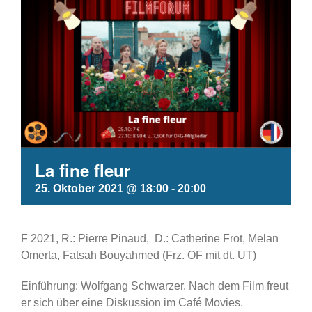
La fine fleur
25. Oktober 2021 @ 18:00
-
20:00
F 2021, R.: Pierre Pinaud, D.: Catherine Frot, Melan
Omerta, Fatsah Bouyahmed
(Frz. OF mit dt. UT)
Einführung: Wolfgang Schwarzer. Nach dem Film freut
er sich über eine Diskussion im Café Movies.