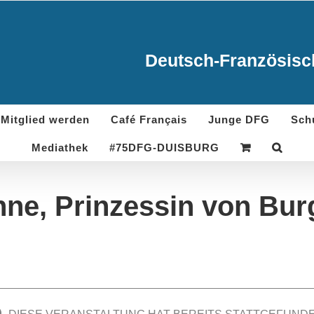
Deutsch-Französisch
Mitglied werden
Café Français
Junge DFG
Sch
Mediathek
#75DFG-DUISBURG
ne, Prinzessin von Bu