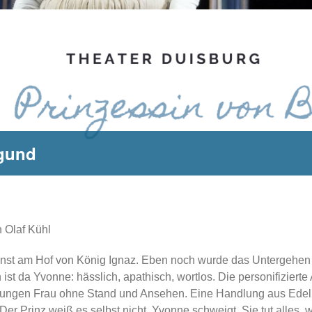
rgund
 Olaf Kühl
e sonst am Hof von König Ignaz. Eben noch wurde das Untergeh
t da Yvonne: hässlich, apathisch, wortlos. Die personifiziert
r jungen Frau ohne Stand und Ansehen. Eine Handlung aus Edel
er Prinz weiß es selbst nicht. Yvonne schweigt. Sie tut alles, 