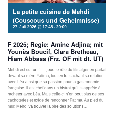
La petite cuisine de Mehdi
(Couscous und Geheimnisse)
27. Juli 2026 @ 17:45
-
20:00
F 2025; Regie: Amine Adjina; mit
Younès Boucif, Clara Bretheau,
Hiam Abbass (Frz. OF mit dt. UT)
Mehdi est sur un fil. Il joue le rôle du fils algérien parfait
devant sa mère Fatima, tout en lui cachant sa relation
avec Léa ainsi que sa passion pour la gastronomie
française. Il est chef dans un bistrot qu’il s’apprête à
racheter avec Léa. Mais celle-ci n’en peut plus de ses
cachoteries et exige de rencontrer Fatima. Au pied du
mur, Mehdi va trouver la pire des solutions…