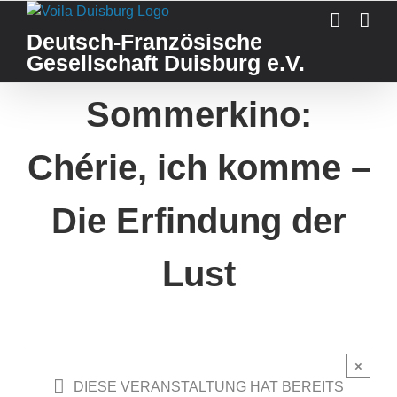
Skip
to
Deutsch-Französische
content
Gesellschaft Duisburg e.V.
Sommerkino:
Chérie, ich komme –
Die Erfindung der
Lust
×
DIESE VERANSTALTUNG HAT BEREITS