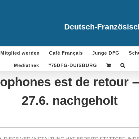
Deutsch-Französisch
Mitglied werden
Café Français
Junge DFG
Sch
Mediathek
#75DFG-DUISBURG
ophones est de retour – 
27.6. nachgeholt