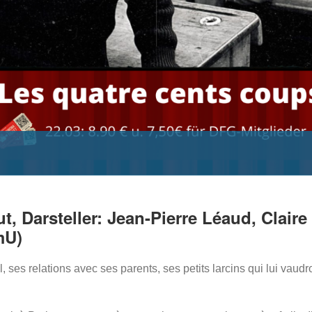
ut, Darsteller: Jean-Pierre Léaud, Clair
mU)
el, ses relations avec ses parents, ses petits larcins qui lui va