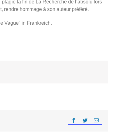
l plagie la fin de La Recherche de l’absolu lors
fait, rendre hommage à son auteur préféré.
le Vague” in Frankreich.