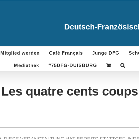
Deutsch-Französisch
Mitglied werden
Café Français
Junge DFG
Sch
Mediathek
#75DFG-DUISBURG
Les quatre cents coups