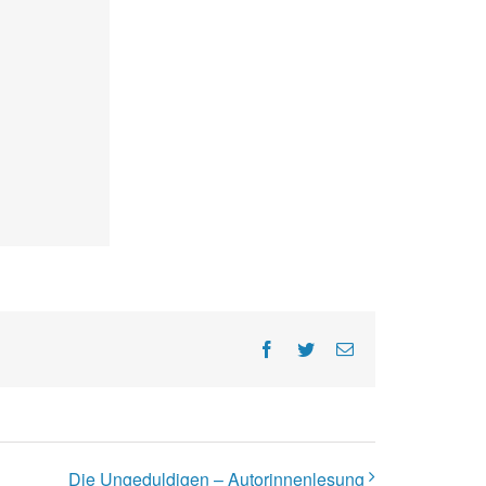
Facebook
Twitter
E-
Mail
Die Ungeduldigen – Autorinnenlesung