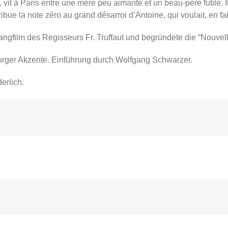
vit à Paris entre une mère peu aimante et un beau-père futile. I
ttribue la note zéro au grand désarroi d’Antoine, qui voulait, en 
Langfilm des Regisseurs Fr. Truffaut und begründete die “Nouvel
rger Akzente. Einführung durch Wolfgang Schwarzer.
erlich.