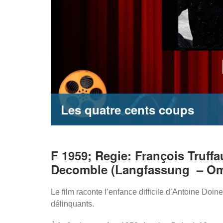
Les quatre cents coups
F 1959; Regie: François Truffa
Decomble (Langfassung – O
Le film raconte l’enfance difficile d’Antoine Doin
délinquants.