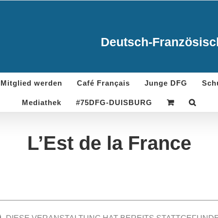
Deutsch-Französisch
Mitglied werden
Café Français
Junge DFG
Sch
Mediathek
#75DFG-DUISBURG
L’Est de la France