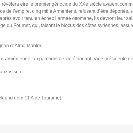
se révélera être le premier génocide du XXe siècle avaient com
 de l’empire, cinq mille Arméniens, refusant d’être déportés, 
rès avoir tenu en échec l’armée ottomane, ils devront leur salut 
ge du Fournet, qui, faisant le blocus des côtes syriennes, assu
gnon d’ Alma Mahler.
rménienne, au parcours de vie étonnant. Vice-présidente de 
Französisch.
hek und dem CFA de Touraine)