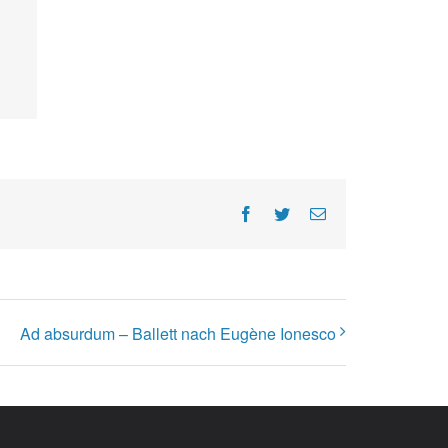
Facebook
Twitter
E-
Mail
Ad absurdum – Ballett nach Eugène Ionesco